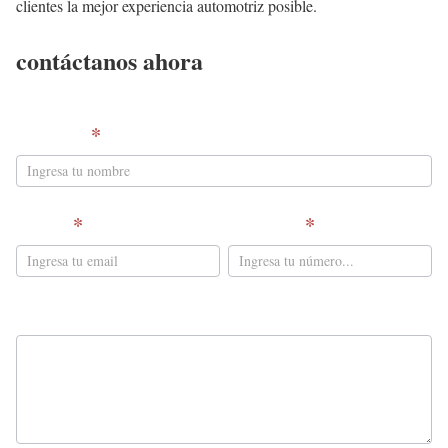
clientes la mejor experiencia automotriz posible.
contáctanos ahora
c
Nombre
*
o
n
t
Email
*
Teléfono
*
a
c
t
Mensaje
o